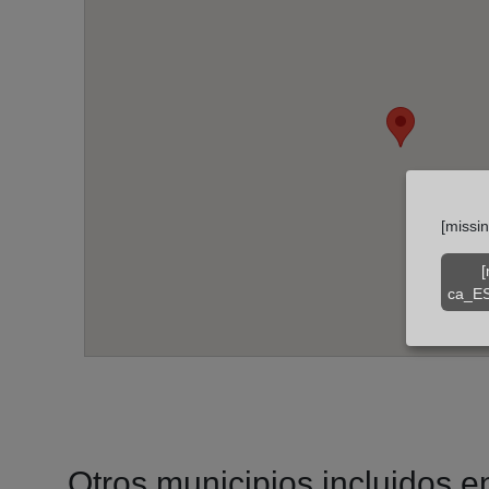
[missi
[
ca_ES
Otros municipios incluidos en 