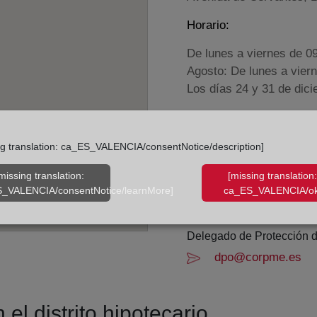
Horario:
De lunes a viernes de 0
Agosto: De lunes a vier
Los días 24 y 31 de dic
Datos de contacto:
ng translation: ca_ES_VALENCIA/consentNotice/description]
957 67 03 62
baena@registrodel
missing translation:
[missing translation:
_VALENCIA/consentNotice/learnMore]
ca_ES_VALENCIA/ok
Datos del Registrador:
Victoria Pérez de l
Delegado de Protección d
dpo@corpme.es
el distrito hipotecario