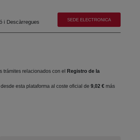
(abre en nueva ventana)
SEDE ELECTRONICA
ó i Descàrregues
s trámites relacionados con el
Registro de la
esde esta plataforma al coste oficial de
9,02 €
más