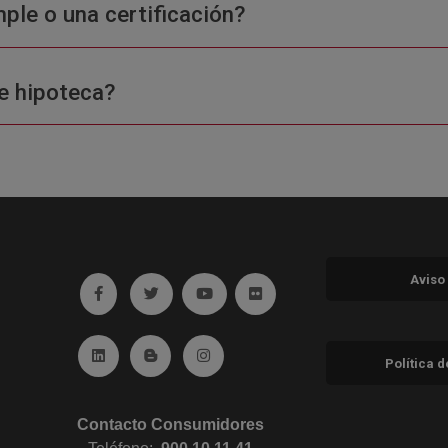
ple o una certificación?
e hipoteca?
Aviso
Ir a facebook (abre en ventana nueva)
Ir a twitter (abre en ventana nueva)
Ir a YouTube (abre en ventana nuev
Ir a Flickr (abre en ventana 
Ir a Linkedin (abre en ventana nueva)
Ir al Blog (abre en ventana nueva)
Ir a Instagram (abre en ventana nue
Política 
Contacto Consumidores