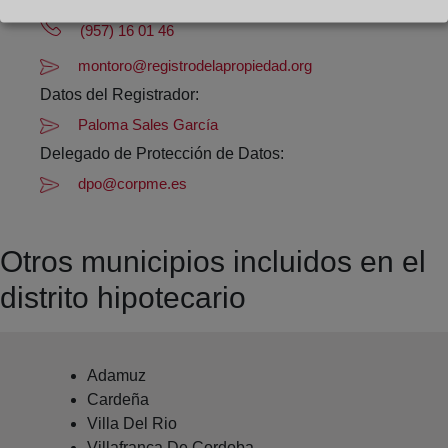
Datos de contacto:
(957) 16 01 46
montoro@registrodelapropiedad.org
Datos del Registrador:
Paloma Sales García
Delegado de Protección de Datos:
dpo@corpme.es
Otros municipios incluidos en el
distrito hipotecario
Adamuz
Cardeña
Villa Del Rio
Villafranca De Cordoba