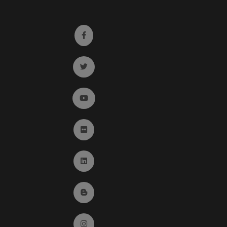
Ir a facebook (abre en ventana nueva)
Ir a twitter (abre en ventana nueva)
Ir a YouTube (abre en ventana nueva)
Ir a Flickr (abre en ventana nueva)
Ir a Linkedin (abre en ventana nueva)
Ir al Blog (abre en ventana nueva)
Ir a Instagram (abre en ventana nueva)