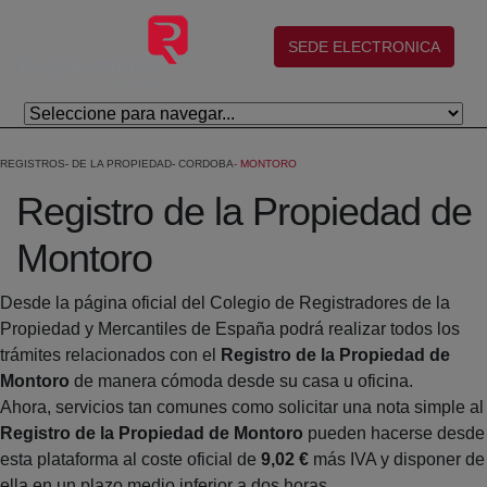
Salta al contingut principal
(abre en nueva ventana)
SEDE ELECTRONICA
REGISTROS
DE LA PROPIEDAD
CORDOBA
MONTORO
Registro de la Propiedad de
Montoro
Desde la página oficial del Colegio de Registradores de la
Propiedad y Mercantiles de España podrá realizar todos los
trámites relacionados con el
Registro de la Propiedad de
Montoro
de manera cómoda desde su casa u oficina.
Ahora, servicios tan comunes como solicitar una nota simple al
Registro de la Propiedad de Montoro
pueden hacerse desde
esta plataforma al coste oficial de
9,02 €
más IVA y disponer de
ella en un plazo medio inferior a dos horas.