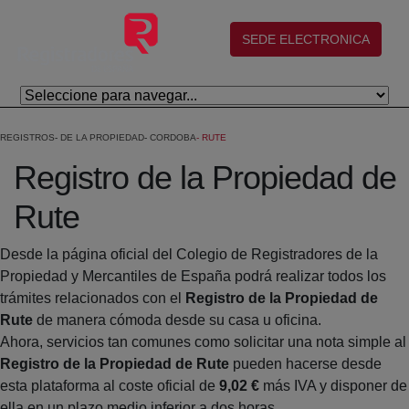
Salta al contingut principal
(abre en nueva ventana)
SEDE ELECTRONICA
REGISTROS
DE LA PROPIEDAD
CORDOBA
RUTE
Registro de la Propiedad de
Rute
Desde la página oficial del Colegio de Registradores de la
Propiedad y Mercantiles de España podrá realizar todos los
trámites relacionados con el
Registro de la Propiedad de
Rute
de manera cómoda desde su casa u oficina.
Ahora, servicios tan comunes como solicitar una nota simple al
Registro de la Propiedad de Rute
pueden hacerse desde
esta plataforma al coste oficial de
9,02 €
más IVA y disponer de
ella en un plazo medio inferior a dos horas.