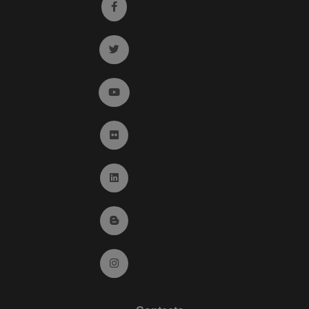
Ir a facebook (abre en ventana nueva)
Ir a twitter (abre en ventana nueva)
Ir a YouTube (abre en ventana nueva)
Ir a Flickr (abre en ventana nueva)
Ir a Linkedin (abre en ventana nueva)
Ir al Blog (abre en ventana nueva)
Ir a Instagram (abre en ventana nueva)