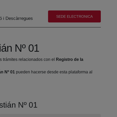
(abre en nueva ventana)
SEDE ELECTRONICA
ó i Descàrregues
ián Nº 01
s trámites relacionados con el
Registro de la
án Nº 01
pueden hacerse desde esta plataforma al
stián Nº 01