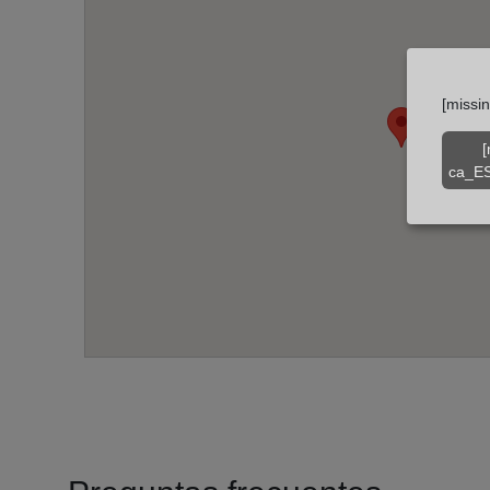
[missi
[
ca_ES