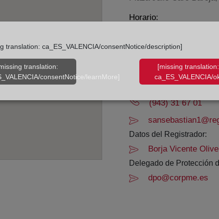
Horario:
De lunes a viernes de 0
ng translation: ca_ES_VALENCIA/consentNotice/description]
Agosto: De lunes a vier
Los días 24 y 31 de dic
missing translation:
[missing translation:
_VALENCIA/consentNotice/learnMore]
ca_ES_VALENCIA/ok
Datos de contacto:
(943) 31 67 01
sansebastian1@reg
Datos del Registrador:
Borja Vicente Oliver
Delegado de Protección d
dpo@corpme.es