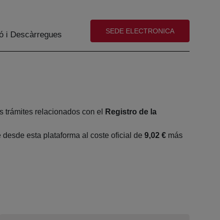
(abre en nueva ventana)
SEDE ELECTRONICA
ó i Descàrregues
s trámites relacionados con el
Registro de la
desde esta plataforma al coste oficial de
9,02 €
más