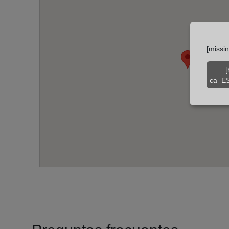
[missi
[
ca_ES