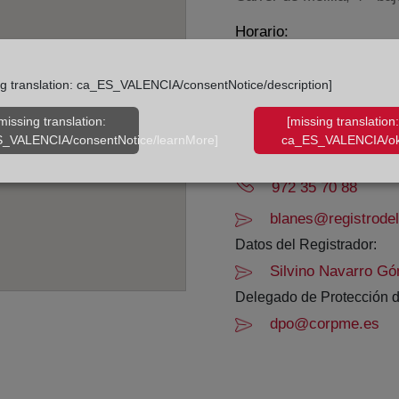
Horario:
De lunes a viernes de 0
ng translation: ca_ES_VALENCIA/consentNotice/description]
Agosto: De lunes a vier
Los días 24 y 31 de dic
missing translation:
[missing translation:
_VALENCIA/consentNotice/learnMore]
ca_ES_VALENCIA/ok
Datos de contacto:
972 35 70 88
blanes@registrodel
Datos del Registrador:
Silvino Navarro Gó
Delegado de Protección d
dpo@corpme.es