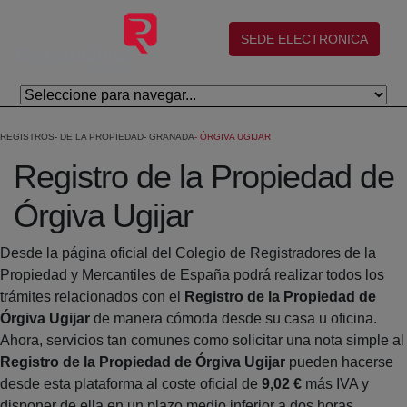
Salta al contingut principal
(abre en nueva ventana)
SEDE ELECTRONICA
REGISTROS
DE LA PROPIEDAD
GRANADA
ÓRGIVA UGIJAR
Registro de la Propiedad de
Órgiva Ugijar
Desde la página oficial del Colegio de Registradores de la
Propiedad y Mercantiles de España podrá realizar todos los
trámites relacionados con el
Registro de la Propiedad de
Órgiva Ugijar
de manera cómoda desde su casa u oficina.
Ahora, servicios tan comunes como solicitar una nota simple al
Registro de la Propiedad de Órgiva Ugijar
pueden hacerse
desde esta plataforma al coste oficial de
9,02 €
más IVA y
disponer de ella en un plazo medio inferior a dos horas.