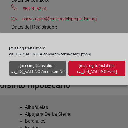
Datos de contacto:
958 78 52 01
orgiva-ugijar@registrodelapropiedad.org
Datos del Registrador:
Matilde Ros Berruezo
Delegado de Protección de Datos:
[missing translation:
dpo@corpme.es
ca_ES_VALENCIA/consentNotice/description]
[missing translation:
[missing translation:
ca_ES_VALENCIA/consentNotice/learnMore]
ca_ES_VALENCIA/ok]
Otros municipios incluidos en el
distrito hipotecario
Albuñuelas
Alpujarra De La Sierra
Berchules
Bubion