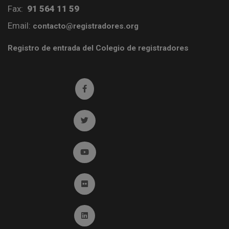
Fax:
91 564 11 59
Email:
contacto@registradores.org
Registro de entrada del Colegio de registradores
Ir a facebook (abre en ventana nueva)
Ir a twitter (abre en ventana nueva)
Ir a YouTube (abre en ventana nueva)
Ir a Flickr (abre en ventana nueva)
Ir a Linkedin (abre en ventana nueva)