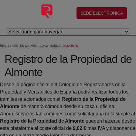
Salta al contingut principal
(abre en nueva ventana)
SEDE ELECTRONICA
REGISTROS
DE LA PROPIEDAD
HUELVA
ALMONTE
Registro de la Propiedad de
Almonte
Desde la página oficial del Colegio de Registradores de la
Propiedad y Mercantiles de España podrá realizar todos los
trámites relacionados con el
Registro de la Propiedad de
Almonte
de manera cómoda desde su casa u oficina.
Ahora, servicios tan comunes como solicitar una nota simple al
Registro de la Propiedad de Almonte
pueden hacerse desde
esta plataforma al coste oficial de
9,02 €
más IVA y disponer de
ella en un plazo medio inferior a dos horas.