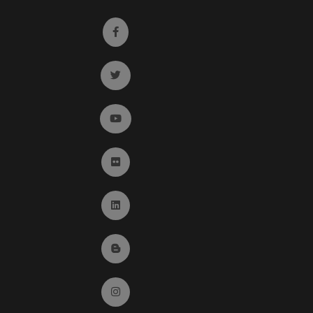
Ir a facebook (abre en ventana nueva)
Ir a twitter (abre en ventana nueva)
Ir a YouTube (abre en ventana nueva)
Ir a Flickr (abre en ventana nueva)
Ir a Linkedin (abre en ventana nueva)
Ir al Blog (abre en ventana nueva)
Ir a Instagram (abre en ventana nueva)