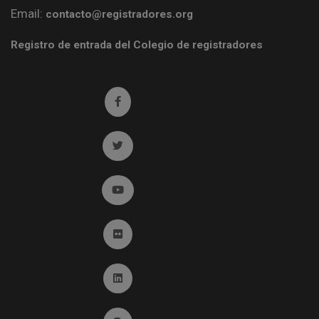
Email:
contacto@registradores.org
Registro de entrada del Colegio de registradores
Ir a facebook (abre en ventana nueva)
Ir a twitter (abre en ventana nueva)
Ir a YouTube (abre en ventana nueva)
Ir a Flickr (abre en ventana nueva)
Ir a Linkedin (abre en ventana nueva)