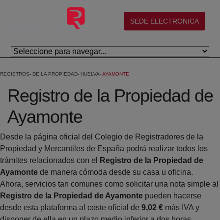
Salta al contingut principal
(abre en nueva ventana)
SEDE ELECTRONICA
REGISTROS
DE LA PROPIEDAD
HUELVA
AYAMONTE
Registro de la Propiedad de
Ayamonte
Desde la página oficial del Colegio de Registradores de la
Propiedad y Mercantiles de España podrá realizar todos los
trámites relacionados con el
Registro de la Propiedad de
Ayamonte
de manera cómoda desde su casa u oficina.
Ahora, servicios tan comunes como solicitar una nota simple al
Registro de la Propiedad de Ayamonte
pueden hacerse
desde esta plataforma al coste oficial de
9,02 €
más IVA y
disponer de ella en un plazo medio inferior a dos horas.