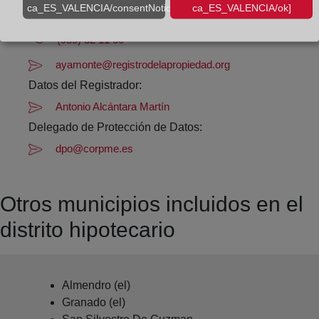
ca_ES_VALENCIA/consentNotice/learnMore]
ca_ES_VALENCIA/ok]
Datos de contacto:
(959) 32 11 00
ayamonte@registrodelapropiedad.org
Datos del Registrador:
Antonio Alcántara Martín
Delegado de Protección de Datos:
dpo@corpme.es
Otros municipios incluidos en el
distrito hipotecario
Almendro (el)
Granado (el)