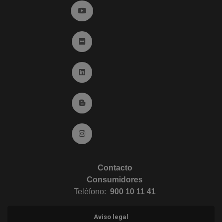
Ir a YouTube (abre en ventana nueva)
Ir a Flickr (abre en ventana nueva)
Ir a Linkedin (abre en ventana nueva)
Ir al Blog (abre en ventana nueva)
Ir a Instagram (abre en ventana nueva)
Contacto
Consumidores
Teléfono:
900 10 11 41
Aviso legal