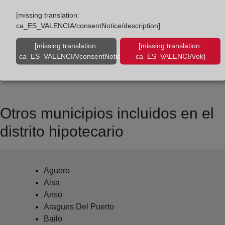
jaca@registrodelapropiedad.org
[missing translation:
ca_ES_VALENCIA/consentNotice/description]
Datos del Registrador:
Pedro Pernas Ramírez
[missing translation:
[missing translation:
ca_ES_VALENCIA/consentNotice/learnMore]
ca_ES_VALENCIA/ok]
Delegado de Protección de Datos:
dpo@corpme.es
Otros municipios incluidos en el
distrito hipotecario
Aguero
Aisa
Anso
Aragues Del Puerto
Bailo