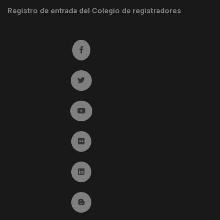
Registro de entrada del Colegio de registradores
Ir a facebook (abre en ventana nueva)
Ir a twitter (abre en ventana nueva)
Ir a YouTube (abre en ventana nueva)
Ir a Flickr (abre en ventana nueva)
Ir a Linkedin (abre en ventana nueva)
Ir al Blog (abre en ventana nueva)