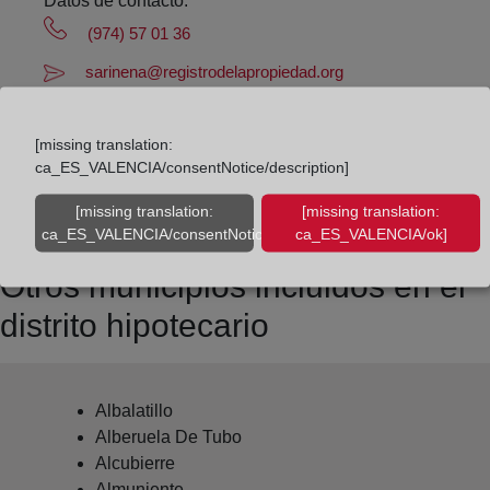
Datos de contacto:
(974) 57 01 36
sarinena@registrodelapropiedad.org
Datos del Registrador:
Eduardo De Paz Muncharaz
[missing translation:
ca_ES_VALENCIA/consentNotice/description]
Delegado de Protección de Datos:
dpo@corpme.es
[missing translation:
[missing translation:
ca_ES_VALENCIA/consentNotice/learnMore]
ca_ES_VALENCIA/ok]
Otros municipios incluidos en el
distrito hipotecario
Albalatillo
Alberuela De Tubo
Alcubierre
Almuniente