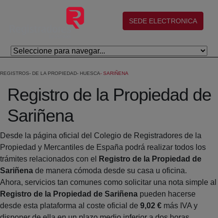
Salta al contingut principal
(abre en nueva ventana)
SEDE ELECTRONICA
REGISTROS
DE LA PROPIEDAD
HUESCA
SARIÑENA
Registro de la Propiedad de
Sariñena
Desde la página oficial del Colegio de Registradores de la
Propiedad y Mercantiles de España podrá realizar todos los
trámites relacionados con el
Registro de la Propiedad de
Sariñena
de manera cómoda desde su casa u oficina.
Ahora, servicios tan comunes como solicitar una nota simple al
Registro de la Propiedad de Sariñena
pueden hacerse
desde esta plataforma al coste oficial de
9,02 €
más IVA y
disponer de ella en un plazo medio inferior a dos horas.