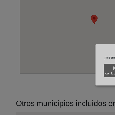
[missi
[
ca_ES
Otros municipios incluidos en 