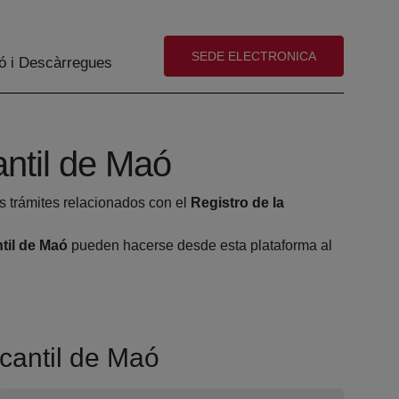
(abre en nueva ventana)
SEDE ELECTRONICA
ó i Descàrregues
antil de Maó
s trámites relacionados con el
Registro de la
til de Maó
pueden hacerse desde esta plataforma al
rcantil de Maó