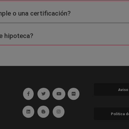
ple o una certificación?
e hipoteca?
Aviso
Ir a facebook (abre en ventana nueva)
Ir a twitter (abre en ventana nueva)
Ir a YouTube (abre en ventana nuev
Ir a Flickr (abre en ventana 
Ir a Linkedin (abre en ventana nueva)
Ir al Blog (abre en ventana nueva)
Ir a Instagram (abre en ventana nue
Política 