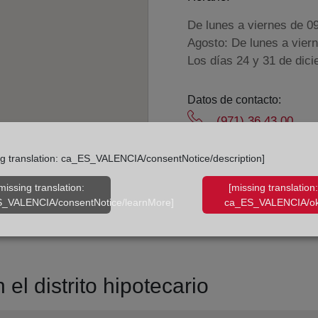
De lunes a viernes de 0
Agosto: De lunes a vier
Los días 24 y 31 de dic
Datos de contacto:
(971) 36 43 00
mahon@registrodel
ng translation: ca_ES_VALENCIA/consentNotice/description]
Datos del Registrador:
Silvia Núñez Sánc
missing translation:
[missing translation:
_VALENCIA/consentNotice/learnMore]
ca_ES_VALENCIA/ok
Delegado de Protección d
dpo@corpme.es
el distrito hipotecario