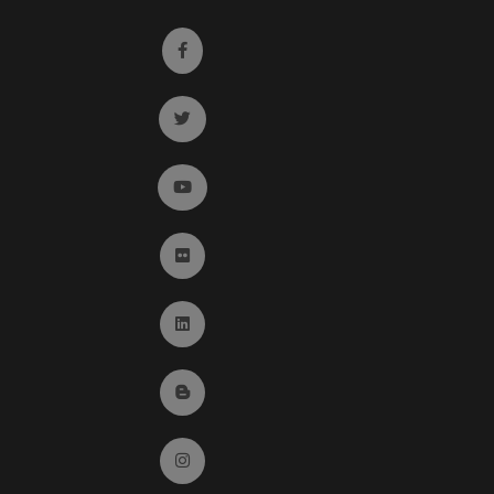
Ir a facebook (abre en ventana nueva)
Ir a twitter (abre en ventana nueva)
Ir a YouTube (abre en ventana nueva)
Ir a Flickr (abre en ventana nueva)
Ir a Linkedin (abre en ventana nueva)
Ir al Blog (abre en ventana nueva)
Ir a Instagram (abre en ventana nueva)