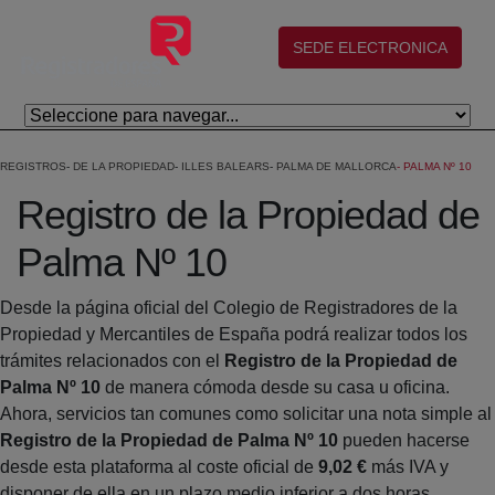
Salta al contingut principal
(abre en nueva ventana)
SEDE ELECTRONICA
REGISTROS
DE LA PROPIEDAD
ILLES BALEARS
PALMA DE MALLORCA
PALMA Nº 10
Registro de la Propiedad de
Palma Nº 10
Desde la página oficial del Colegio de Registradores de la
Propiedad y Mercantiles de España podrá realizar todos los
trámites relacionados con el
Registro de la Propiedad de
Palma Nº 10
de manera cómoda desde su casa u oficina.
Ahora, servicios tan comunes como solicitar una nota simple al
Registro de la Propiedad de Palma Nº 10
pueden hacerse
desde esta plataforma al coste oficial de
9,02 €
más IVA y
disponer de ella en un plazo medio inferior a dos horas.