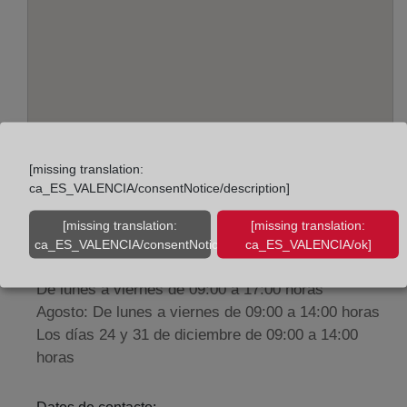
[missing translation:
Adreça:
ca_ES_VALENCIA/consentNotice/description]
Pasaje del Molinillo, s/n, 23400
[missing translation:
[missing translation:
ca_ES_VALENCIA/consentNotice/learnMore]
ca_ES_VALENCIA/ok]
Horario:
De lunes a viernes de 09:00 a 17:00 horas
Agosto: De lunes a viernes de 09:00 a 14:00 horas
Los días 24 y 31 de diciembre de 09:00 a 14:00
horas