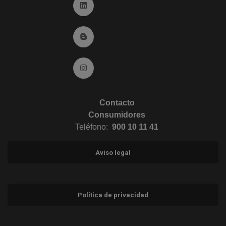
Ir a Linkedin (abre en ventana nueva)
Ir al Blog (abre en ventana nueva)
Ir a Instagram (abre en ventana nueva)
Contacto
Consumidores
Teléfono:
900 10 11 41
Aviso legal
Política de privacidad