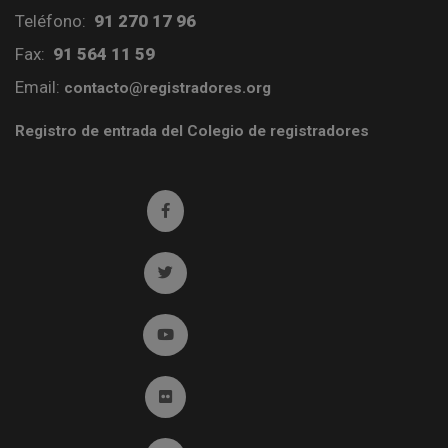
Teléfono:
91 270 17 96
Fax:
91 564 11 59
Email:
contacto@registradores.org
Registro de entrada del Colegio de registradores
Ir a facebook (abre en ventana nueva)
Ir a twitter (abre en ventana nueva)
Ir a YouTube (abre en ventana nueva)
Ir a Flickr (abre en ventana nueva)