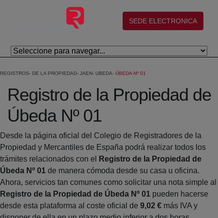
Salta al contingut principal
(abre en nueva ventana)
SEDE ELECTRONICA
REGISTROS
DE LA PROPIEDAD
JAEN
UBEDA
ÚBEDA Nº 01
Registro de la Propiedad de
Úbeda Nº 01
Desde la página oficial del Colegio de Registradores de la
Propiedad y Mercantiles de España podrá realizar todos los
trámites relacionados con el
Registro de la Propiedad de
Úbeda Nº 01
de manera cómoda desde su casa u oficina.
Ahora, servicios tan comunes como solicitar una nota simple al
Registro de la Propiedad de Úbeda Nº 01
pueden hacerse
desde esta plataforma al coste oficial de
9,02 €
más IVA y
disponer de ella en un plazo medio inferior a dos horas.