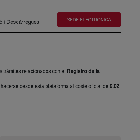
(abre en nueva ventana)
SEDE ELECTRONICA
ó i Descàrregues
s trámites relacionados con el
Registro de la
acerse desde esta plataforma al coste oficial de
9,02