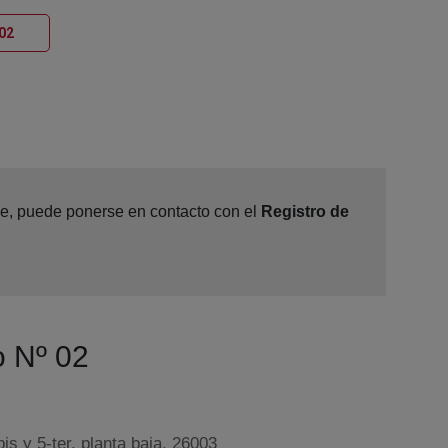
Ventana nueva
 02
ine, puede ponerse en contacto con el
Registro de
o Nº 02
is y 5-ter, planta baja, 26003