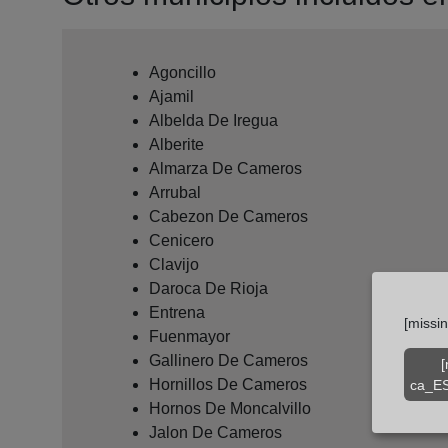
Agoncillo
Ajamil
Albelda De Iregua
Alberite
Almarza De Cameros
Arrubal
Cabezon De Cameros
Cenicero
Clavijo
Daroca De Rioja
Entrena
[missi
Fuenmayor
Gallinero De Cameros
[
Hornillos De Cameros
ca_ES
Hornos De Moncalvillo
Jalon De Cameros