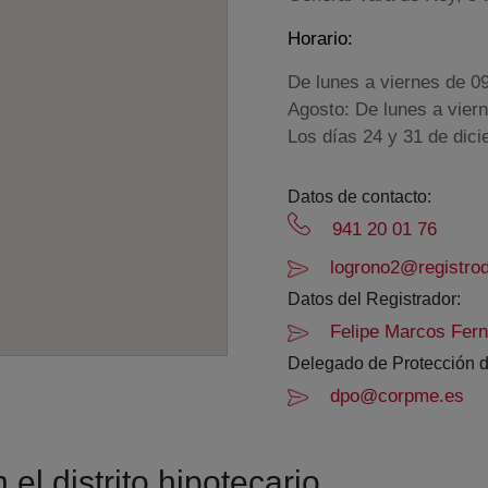
Horario:
De lunes a viernes de 0
Agosto: De lunes a vier
Los días 24 y 31 de dic
Datos de contacto:
941 20 01 76
logrono2@registrod
Datos del Registrador:
Felipe Marcos Fer
Delegado de Protección d
dpo@corpme.es
el distrito hipotecario