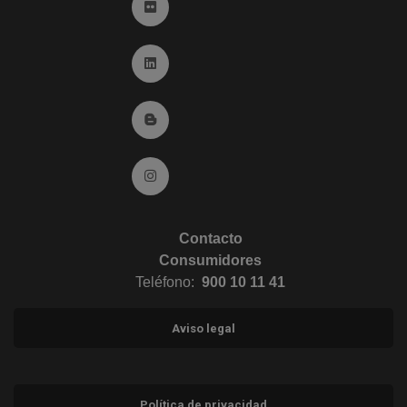
Ir a Flickr (abre en ventana nueva)
Ir a Linkedin (abre en ventana nueva)
Ir al Blog (abre en ventana nueva)
Ir a Instagram (abre en ventana nueva)
Contacto
Consumidores
Teléfono:
900 10 11 41
Aviso legal
Política de privacidad