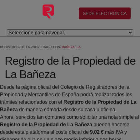
Salta al contingut principal
(abre en nueva ventana)
SEDE ELECTRONICA
REGISTROS
DE LA PROPIEDAD
LEON
BAÑEZA, LA
Registro de la Propiedad de
La Bañeza
Desde la página oficial del Colegio de Registradores de la
Propiedad y Mercantiles de España podrá realizar todos los
trámites relacionados con el
Registro de la Propiedad de La
Bañeza
de manera cómoda desde su casa u oficina.
Ahora, servicios tan comunes como solicitar una nota simple al
Registro de la Propiedad de La Bañeza
pueden hacerse
desde esta plataforma al coste oficial de
9,02 €
más IVA y
disponer de ella en un plazo medio inferior a dos horas.