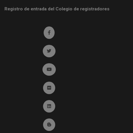
Registro de entrada del Colegio de registradores
Ir a facebook (abre en ventana nueva)
Ir a twitter (abre en ventana nueva)
Ir a YouTube (abre en ventana nueva)
Ir a Flickr (abre en ventana nueva)
Ir a Linkedin (abre en ventana nueva)
Ir al Blog (abre en ventana nueva)