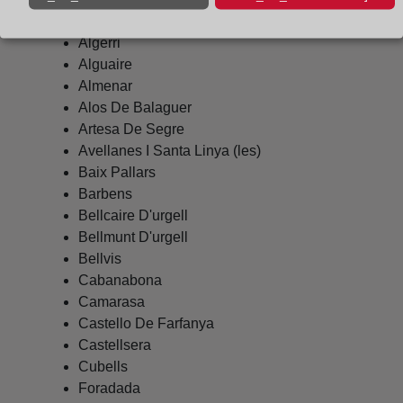
Alfarras
Algerri
Alguaire
Almenar
Alos De Balaguer
Artesa De Segre
Avellanes I Santa Linya (les)
Baix Pallars
Barbens
Bellcaire D'urgell
Bellmunt D'urgell
Bellvis
Cabanabona
Camarasa
Castello De Farfanya
Castellsera
Cubells
Foradada