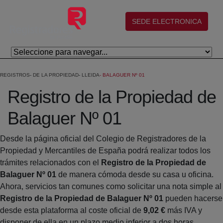
Salta al contingut principal
(abre en nueva ventana)
SEDE ELECTRONICA
REGISTROS
DE LA PROPIEDAD
LLEIDA
BALAGUER Nº 01
Registro de la Propiedad de
Balaguer Nº 01
Desde la página oficial del Colegio de Registradores de la
Propiedad y Mercantiles de España podrá realizar todos los
trámites relacionados con el
Registro de la Propiedad de
Balaguer Nº 01
de manera cómoda desde su casa u oficina.
Ahora, servicios tan comunes como solicitar una nota simple al
Registro de la Propiedad de Balaguer Nº 01
pueden hacerse
desde esta plataforma al coste oficial de
9,02 €
más IVA y
disponer de ella en un plazo medio inferior a dos horas.