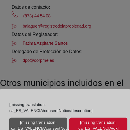
Datos de contacto:
(973) 44 54 08
balaguer@registrodelapropiedad.org
Datos del Registrador:
Fatima Azpitarte Santos
Delegado de Protección de Datos:
dpo@corpme.es
Otros municipios incluidos en el
distrito hipotecario
[missing translation:
ca_ES_VALENCIA/consentNotice/description]
Ager
[missing translation:
[missing translation:
Agramunt
ca_ES_VALENCIA/consentNotice/learnMore]
ca_ES_VALENCIA/ok]
Albesa