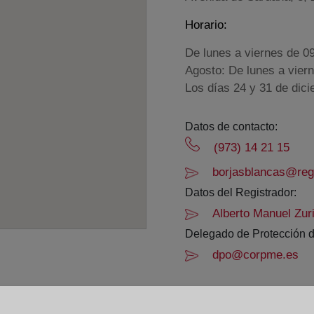
Horario:
De lunes a viernes de 0
Agosto: De lunes a vier
Los días 24 y 31 de dic
Datos de contacto:
(973) 14 21 15
borjasblancas@regi
Datos del Registrador:
Alberto Manuel Zur
Delegado de Protección d
dpo@corpme.es
el distrito hipotecario