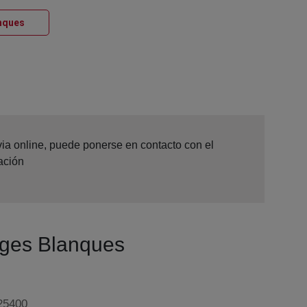
Ventana nueva
anques
via online, puede ponerse en contacto con el
ación
orges Blanques
25400