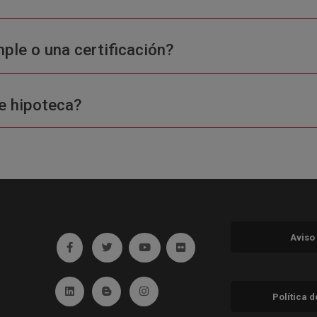
ple o una certificación?
e hipoteca?
Aviso
Ir a facebook (abre en ventana nueva)
Ir a twitter (abre en ventana nueva)
Ir a YouTube (abre en ventana nuev
Ir a Flickr (abre en ventana 
Ir a Linkedin (abre en ventana nueva)
Ir al Blog (abre en ventana nueva)
Ir a Instagram (abre en ventana nue
Política 