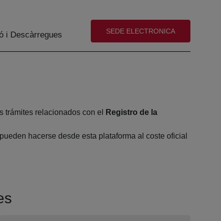
(abre en nueva ventana)
SEDE ELECTRONICA
ó i Descàrregues
s trámites relacionados con el
Registro de la
pueden hacerse desde esta plataforma al coste oficial
es