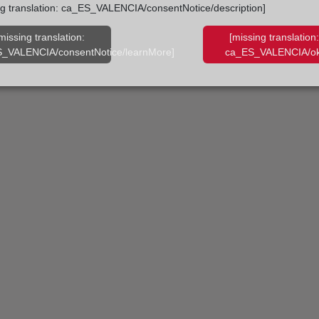
ng translation: ca_ES_VALENCIA/consentNotice/description]
missing translation:
[missing translation:
_VALENCIA/consentNotice/learnMore]
ca_ES_VALENCIA/ok