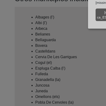
[missi
[
Albages (l')
ca_ES
Albi (l')
Arbeca
Belianes
Bellaguarda
Bovera
Castelldans
Cervia De Les Garrigues
Cogul (el)
Espluga Calba (l')
Fulleda
Granadella (la)
Juncosa
Juneda
Omellons (els)
Pobla De Cervoles (la)