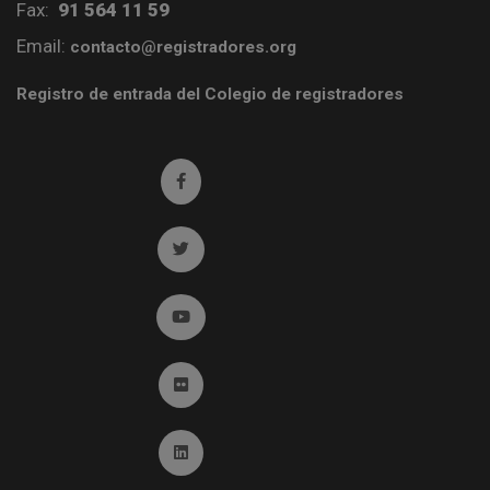
Fax:
91 564 11 59
Email:
contacto@registradores.org
Registro de entrada del Colegio de registradores
Ir a facebook (abre en ventana nueva)
Ir a twitter (abre en ventana nueva)
Ir a YouTube (abre en ventana nueva)
Ir a Flickr (abre en ventana nueva)
Ir a Linkedin (abre en ventana nueva)