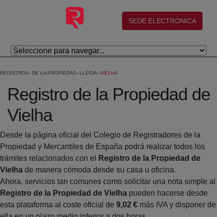
Salta al contingut principal
(abre en nueva ventana)
SEDE ELECTRONICA
REGISTROS
DE LA PROPIEDAD
LLEIDA
VIELHA
Registro de la Propiedad de
Vielha
Desde la página oficial del Colegio de Registradores de la
Propiedad y Mercantiles de España podrá realizar todos los
trámites relacionados con el
Registro de la Propiedad de
Vielha
de manera cómoda desde su casa u oficina.
Ahora, servicios tan comunes como solicitar una nota simple al
Registro de la Propiedad de Vielha
pueden hacerse desde
esta plataforma al coste oficial de
9,02 €
más IVA y disponer de
ella en un plazo medio inferior a dos horas.