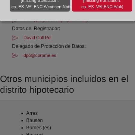
Datos de contacto:
[missing translation:
[missing translation:
ca_ES_VALENCIA/consentNotice/learnMore]
ca_ES_VALENCIA/ok]
(973) 64 00 89
viella@registrodelapropiedad.org
Datos del Registrador:
David Coll Pol
Delegado de Protección de Datos:
dpo@corpme.es
Otros municipios incluidos en el
distrito hipotecario
Arres
Bausen
Bordes (es)
Bossost