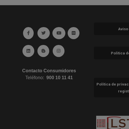
Aviso
Ir a facebook (abre en ventana nueva)
Ir a twitter (abre en ventana nueva)
Ir a YouTube (abre en ventana nuev
Ir a Flickr (abre en ventana 
Ir a Linkedin (abre en ventana nueva)
Ir al Blog (abre en ventana nueva)
Ir a Instagram (abre en ventana nue
Política 
Contacto Consumidores
Teléfono:
900 10 11 41
Política de priva
regis