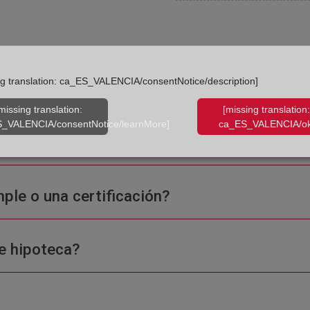
ng translation: ca_ES_VALENCIA/consentNotice/description]
 Registro de la Propiedad
missing translation:
[missing translation:
_VALENCIA/consentNotice/learnMore]
ca_ES_VALENCIA/ok
ple o una certificación?
e hipoteca?