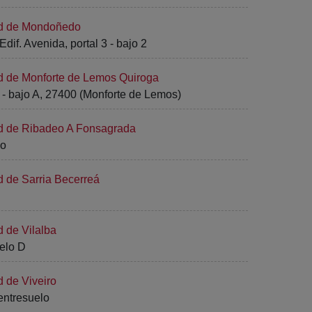
ad de Mondoñedo
dif. Avenida, portal 3 - bajo 2
ad de Monforte de Lemos Quiroga
0 - bajo A, 27400 (Monforte de Lemos)
ad de Ribadeo A Fonsagrada
jo
d de Sarria Becerreá
d de Vilalba
uelo D
d de Viveiro
 entresuelo