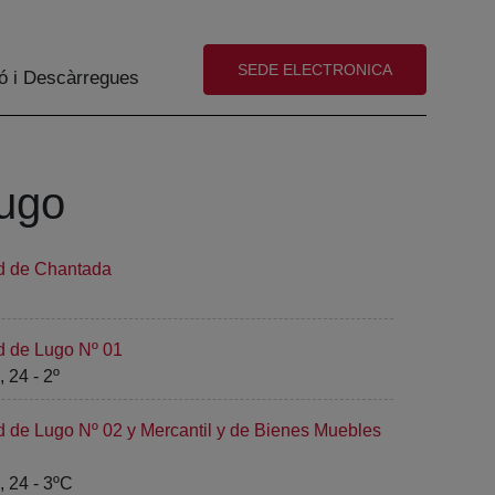
(abre en nueva ventana)
SEDE ELECTRONICA
ó i Descàrregues
Lugo
ad de Chantada
d de Lugo Nº 01
 24 - 2º
d de Lugo Nº 02 y Mercantil y de Bienes Muebles
 24 - 3ºC