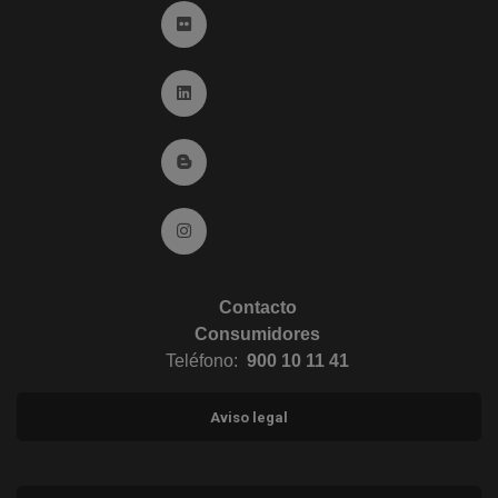
Ir a Flickr (abre en ventana nueva)
Ir a Linkedin (abre en ventana nueva)
Ir al Blog (abre en ventana nueva)
Ir a Instagram (abre en ventana nueva)
Contacto
Consumidores
Teléfono:
900 10 11 41
Aviso legal