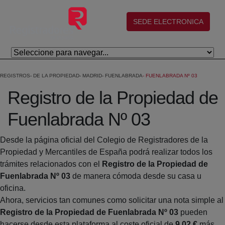
Salta al contingut principal
(abre en nueva ventana)
SEDE ELECTRONICA
REGISTROS
DE LA PROPIEDAD
MADRID
FUENLABRADA
FUENLABRADA Nº 03
Registro de la Propiedad de
Fuenlabrada Nº 03
Desde la página oficial del Colegio de Registradores de la
Propiedad y Mercantiles de España podrá realizar todos los
trámites relacionados con el
Registro de la Propiedad de
Fuenlabrada Nº 03
de manera cómoda desde su casa u
oficina.
Ahora, servicios tan comunes como solicitar una nota simple al
Registro de la Propiedad de Fuenlabrada Nº 03
pueden
hacerse desde esta plataforma al coste oficial de
9,02 €
más