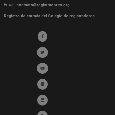
Email:
contacto@registradores.org
Registro de entrada del Colegio de registradores
Ir a facebook (abre en ventana nueva)
Ir a twitter (abre en ventana nueva)
Ir a YouTube (abre en ventana nueva)
Ir a Flickr (abre en ventana nueva)
Ir a Linkedin (abre en ventana nueva)