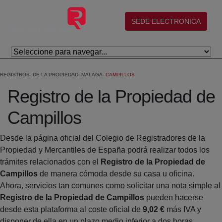
Salta al contingut principal
(abre en nueva ventana)
SEDE ELECTRONICA
REGISTROS
DE LA PROPIEDAD
MALAGA
CAMPILLOS
Registro de la Propiedad de
Campillos
Desde la página oficial del Colegio de Registradores de la
Propiedad y Mercantiles de España podrá realizar todos los
trámites relacionados con el
Registro de la Propiedad de
Campillos
de manera cómoda desde su casa u oficina.
Ahora, servicios tan comunes como solicitar una nota simple al
Registro de la Propiedad de Campillos
pueden hacerse
desde esta plataforma al coste oficial de
9,02 €
más IVA y
disponer de ella en un plazo medio inferior a dos horas.