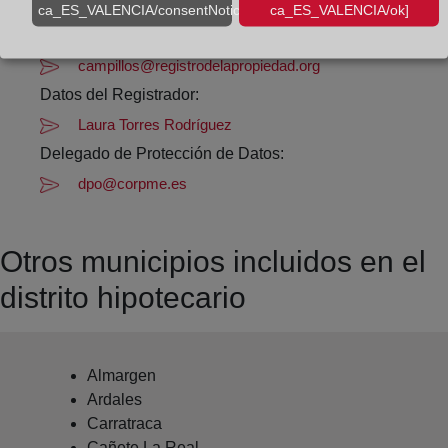
Datos de contacto:
ca_ES_VALENCIA/consentNotice/learnMore]
ca_ES_VALENCIA/ok]
(95) 272 21 75
campillos@registrodelapropiedad.org
Datos del Registrador:
Laura Torres Rodríguez
Delegado de Protección de Datos:
dpo@corpme.es
Otros municipios incluidos en el
distrito hipotecario
Almargen
Ardales
Carratraca
Cañete La Real