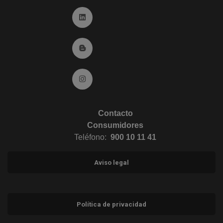
Ir a Linkedin (abre en ventana nueva)
Ir al Blog (abre en ventana nueva)
Ir a Instagram (abre en ventana nueva)
Contacto
Consumidores
Teléfono:
900 10 11 41
Aviso legal
Política de privacidad