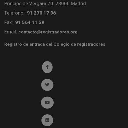
Príncipe de Vergara 70. 28006 Madrid
Teléfono:
91 270 17 96
Fax:
91 564 11 59
Email:
contacto@registradores.org
Registro de entrada del Colegio de registradores
Ir a facebook (abre en ventana nueva)
Ir a twitter (abre en ventana nueva)
Ir a YouTube (abre en ventana nueva)
Ir a Flickr (abre en ventana nueva)