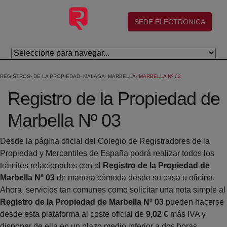
Salta al contingut principal
(abre en nueva ventana)
SEDE ELECTRONICA
REGISTROS
DE LA PROPIEDAD
MALAGA
MARBELLA
MARBELLA Nº 03
Registro de la Propiedad de
Marbella Nº 03
Desde la página oficial del Colegio de Registradores de la
Propiedad y Mercantiles de España podrá realizar todos los
trámites relacionados con el
Registro de la Propiedad de
Marbella Nº 03
de manera cómoda desde su casa u oficina.
Ahora, servicios tan comunes como solicitar una nota simple al
Registro de la Propiedad de Marbella Nº 03
pueden hacerse
desde esta plataforma al coste oficial de
9,02 €
más IVA y
disponer de ella en un plazo medio inferior a dos horas.