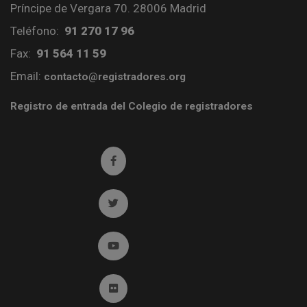
Príncipe de Vergara 70. 28006 Madrid
Teléfono:
91 270 17 96
Fax:
91 564 11 59
Email:
contacto@registradores.org
Registro de entrada del Colegio de registradores
Ir a facebook (abre en ventana nueva)
Ir a twitter (abre en ventana nueva)
Ir a YouTube (abre en ventana nueva)
Ir a Flickr (abre en ventana nueva)