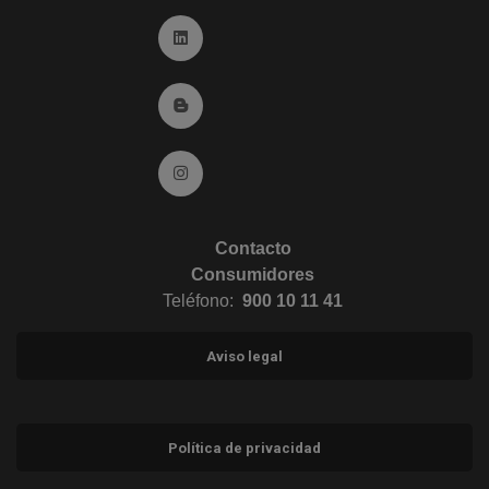
Ir a Linkedin (abre en ventana nueva)
Ir al Blog (abre en ventana nueva)
Ir a Instagram (abre en ventana nueva)
Contacto
Consumidores
Teléfono:
900 10 11 41
Aviso legal
Política de privacidad