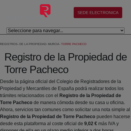
Salta al contingut principal
(abre en nueva ventana)
SEDE ELECTRONICA
REGISTROS
DE LA PROPIEDAD
MURCIA
TORRE PACHECO
Registro de la Propiedad de
Torre Pacheco
Desde la página oficial del Colegio de Registradores de la
Propiedad y Mercantiles de España podrá realizar todos los
trámites relacionados con el
Registro de la Propiedad de
Torre Pacheco
de manera cómoda desde su casa u oficina.
Ahora, servicios tan comunes como solicitar una nota simple al
Registro de la Propiedad de Torre Pacheco
pueden hacerse
desde esta plataforma al coste oficial de
9,02 €
más IVA y
disponer de ella en un plazo medio inferior a dos horas.