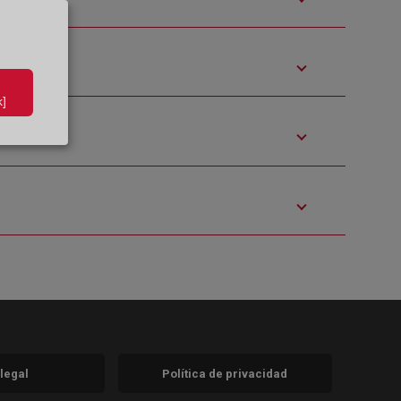
]
 legal
Política de privacidad
a)
nueva)