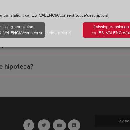
ng translation: ca_ES_VALENCIA/consentNotice/description]
missing translation:
[missing translation:
_VALENCIA/consentNotice/learnMore]
ca_ES_VALENCIA/ok
ple o una certificación?
e hipoteca?
Aviso
Ir a facebook (abre en ventana nueva)
Ir a twitter (abre en ventana nueva)
Ir a YouTube (abre en ventana nuev
Ir a Flickr (abre en ventana 