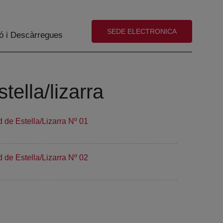
(abre en nueva ventana)
SEDE ELECTRONICA
ó i Descàrregues
tella/lizarra
 de Estella/Lizarra Nº 01
 de Estella/Lizarra Nº 02