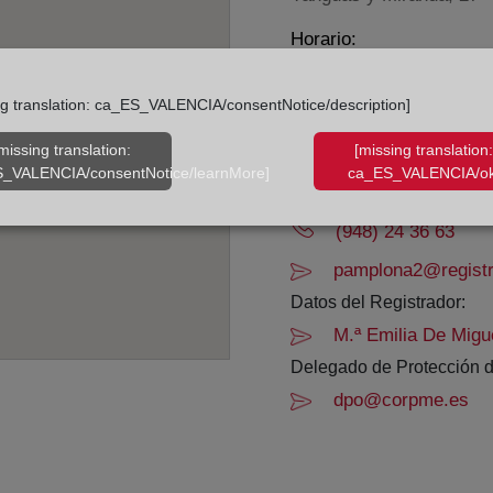
Horario:
De lunes a viernes de 0
ng translation: ca_ES_VALENCIA/consentNotice/description]
Agosto: De lunes a vier
Los días 24 y 31 de dic
missing translation:
[missing translation:
_VALENCIA/consentNotice/learnMore]
ca_ES_VALENCIA/ok
Datos de contacto:
(948) 24 36 63
pamplona2@registr
Datos del Registrador:
M.ª Emilia De Migu
Delegado de Protección d
dpo@corpme.es