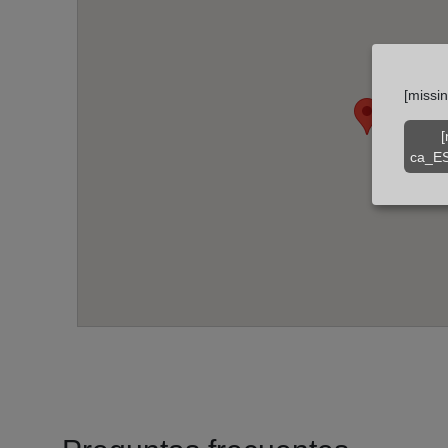
[missi
[
ca_ES