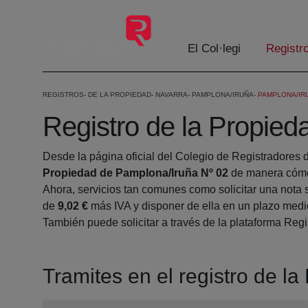
Salta al contingut principal
El Col·legi
Registr
REGISTROS
DE LA PROPIEDAD
NAVARRA
PAMPLONA/IRUÑA
PAMPLONA/IRU
Registro de la Propie
Desde la página oficial del Colegio de Registradores 
Propiedad de Pamplona/Iruña Nº 02
de manera cómod
Ahora, servicios tan comunes como solicitar una nota 
de
9,02 €
más IVA y disponer de ella en un plazo medio
También puede solicitar a través de la plataforma Regis
Tramites en el registro de l