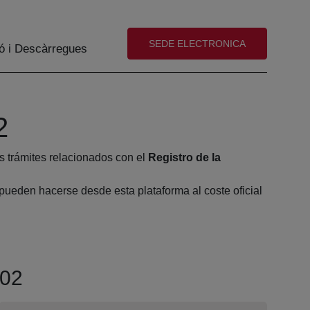
(abre en nueva ventana)
SEDE ELECTRONICA
ó i Descàrregues
2
s trámites relacionados con el
Registro de la
pueden hacerse desde esta plataforma al coste oficial
 02