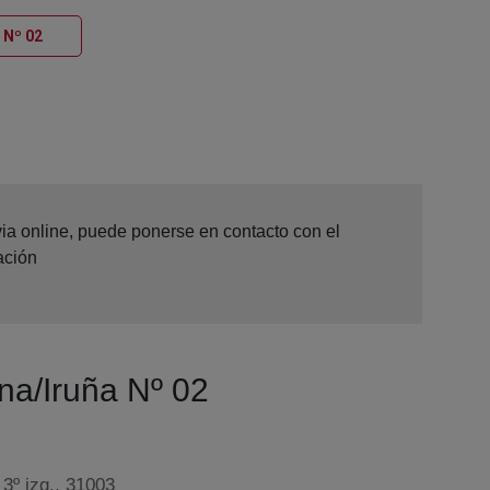
Ventana nueva
 Nº 02
via online, puede ponerse en contacto con el
ación
na/Iruña Nº 02
3º izq., 31003