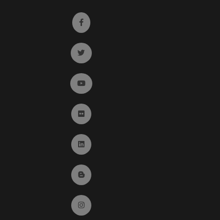
Ir a facebook (abre en ventana nueva)
Ir a twitter (abre en ventana nueva)
Ir a YouTube (abre en ventana nueva)
Ir a Flickr (abre en ventana nueva)
Ir a Linkedin (abre en ventana nueva)
Ir al Blog (abre en ventana nueva)
Ir a Instagram (abre en ventana nueva)