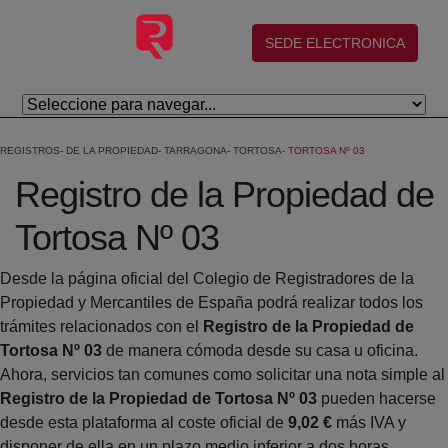
Salta al contingut principal
(abre en nueva ventana)
SEDE ELECTRONICA
REGISTROS
DE LA PROPIEDAD
TARRAGONA
TORTOSA
TORTOSA Nº 03
Registro de la Propiedad de
Tortosa Nº 03
Desde la página oficial del Colegio de Registradores de la
Propiedad y Mercantiles de España podrá realizar todos los
trámites relacionados con el
Registro de la Propiedad de
Tortosa Nº 03
de manera cómoda desde su casa u oficina.
Ahora, servicios tan comunes como solicitar una nota simple al
Registro de la Propiedad de Tortosa Nº 03
pueden hacerse
desde esta plataforma al coste oficial de
9,02 €
más IVA y
disponer de ella en un plazo medio inferior a dos horas.