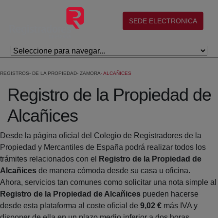
Salta al contingut principal
(abre en nueva ventana)
SEDE ELECTRONICA
REGISTROS
DE LA PROPIEDAD
ZAMORA
ALCAÑICES
Registro de la Propiedad de
Alcañices
Desde la página oficial del Colegio de Registradores de la
Propiedad y Mercantiles de España podrá realizar todos los
trámites relacionados con el
Registro de la Propiedad de
Alcañices
de manera cómoda desde su casa u oficina.
Ahora, servicios tan comunes como solicitar una nota simple al
Registro de la Propiedad de Alcañices
pueden hacerse
desde esta plataforma al coste oficial de
9,02 €
más IVA y
disponer de ella en un plazo medio inferior a dos horas.