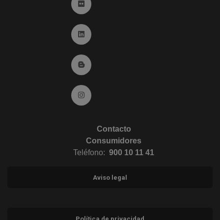
Ir a Flickr (abre en ventana nueva)
Ir a Linkedin (abre en ventana nueva)
Ir al Blog (abre en ventana nueva)
Ir a Instagram (abre en ventana nueva)
Contacto
Consumidores
Teléfono:
900 10 11 41
Aviso legal
Política de privacidad