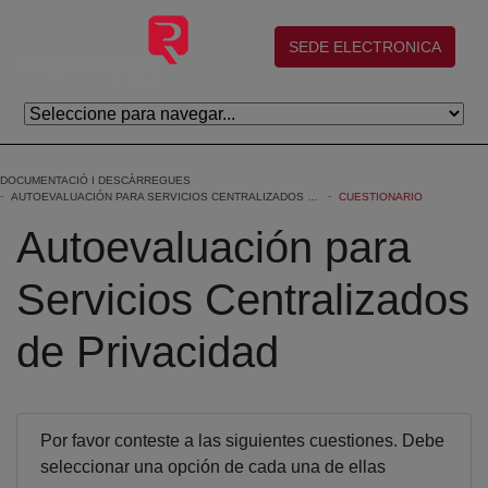
Salta al contingut principal
(abre en nueva ventana)
SEDE ELECTRONICA
DOCUMENTACIÓ I DESCÀRREGUES
AUTOEVALUACIÓN PARA SERVICIOS CENTRALIZADOS DE PRIVACIDAD
CUESTIONARIO
Autoevaluación para
Servicios Centralizados
de Privacidad
Cuestionario Premios AEPD
Por favor conteste a las siguientes cuestiones. Debe
seleccionar una opción de cada una de ellas