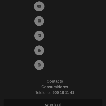
Ir a YouTube (abre en ventana nueva)
Ir a Flickr (abre en ventana nueva)
Ir a Linkedin (abre en ventana nueva)
Ir al Blog (abre en ventana nueva)
Ir a Instagram (abre en ventana nueva)
Contacto
Consumidores
Teléfono:
900 10 11 41
Aviso legal