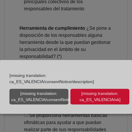
principales colectivos de los
responsables del tratamiento
Herramienta de cumplimiento
¿Se pone a
disposición de los responsables alguna
herramienta desde la que puedan gestionar
la privacidad en el ámbito de su
responsabilidad? (*)
No se dispone de ninguna
herramienta para que puedan gestionar
[missing translation:
ca_ES_VALENCIA/consentNotice/description]
la privacidad
Algunos responsables del tratamiento
[missing translation:
[missing translation:
disponen de herramientas desarrolladas
ca_ES_VALENCIA/consentNotice/learnMore]
ca_ES_VALENCIA/ok]
/ compradas por ellos
Se proporciona herramientas básicas
ofimáticas para ayudar a que puedan
realizar parte de sus responsabilidades