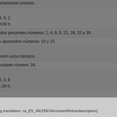
llamamiento primero
, 9, 2
:09 h.
os presentes números: 1, 4, 8, 9, 21, 28, 32 y 39.
s apuntados números: 10 y 15.
sión unos minutos.
puntado número: 34.
, 3, 6
:34 h.
sión unos minutos.
ng translation: ca_ES_VALENCIA/consentNotice/description]
 34, 35