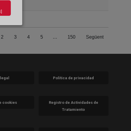
]
2
3
4
5
…
150
Següent
 legal
Política de privacidad
a)
nueva)
va)
de cookies
Registro de Actividades de
Tratamiento