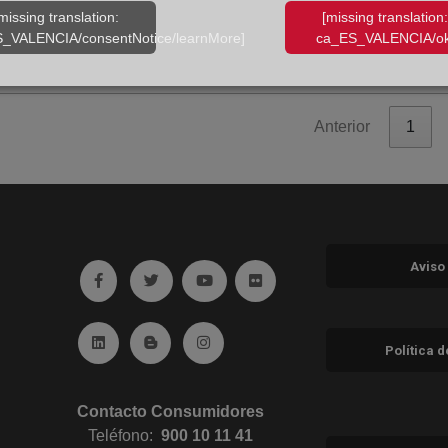
missing translation:
[missing translation:
:01 h.
_VALENCIA/consentNotice/learnMore]
ca_ES_VALENCIA/ok
 ejercicio nº 8
sesión hasta las 15:15 horas.
Anterior
1
Aviso
Ir a facebook (abre en ventana nueva)
Ir a twitter (abre en ventana nueva)
Ir a YouTube (abre en ventana nuev
Ir a Flickr (abre en ventana 
Ir a Linkedin (abre en ventana nueva)
Ir al Blog (abre en ventana nueva)
Ir a Instagram (abre en ventana nue
Política 
Contacto Consumidores
Teléfono:
900 10 11 41