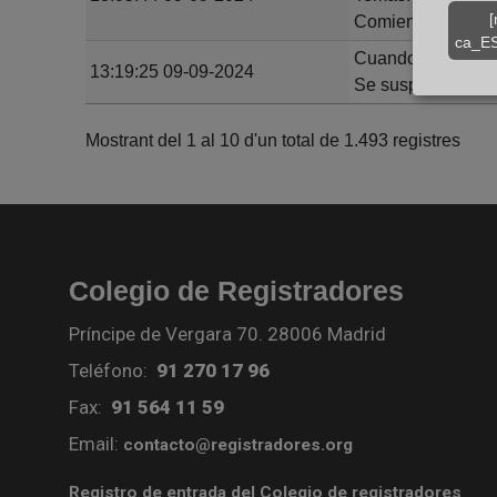
[
Comienza a las 13
ca_ES
Cuando termine su
13:19:25 09-09-2024
Se suspenderá la 
Mostrant del 1 al 10 d'un total de 1.493 registres
Colegio de Registradores
Príncipe de Vergara 70. 28006 Madrid
Teléfono:
91 270 17 96
Fax:
91 564 11 59
Email:
contacto@registradores.org
Registro de entrada del Colegio de registradores