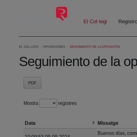
Salta al contingut principal
El Col·legi
Registr
EL COL·LEGI
OPOSICIONES
SEGUIMIENTO DE LA OPOSICIÓN
Seguimiento de la op
PDF
Mostra
registres
Data
Missatge
Buenos días, comi
10:09:53 09-09-2024