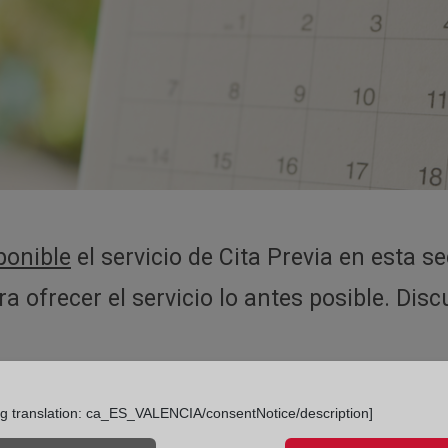
ponible
el servicio de Cita Previa en esta se
 ofrecer el servicio lo antes posible. Disc
ng translation: ca_ES_VALENCIA/consentNotice/description]