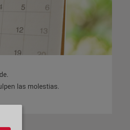
de.
ulpen las molestias.