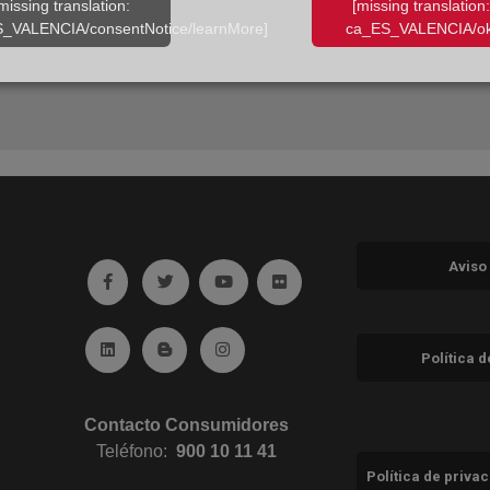
missing translation:
[missing translation:
_VALENCIA/consentNotice/learnMore]
ca_ES_VALENCIA/ok
Aviso
Ir a facebook (abre en ventana nueva)
Ir a twitter (abre en ventana nueva)
Ir a YouTube (abre en ventana nuev
Ir a Flickr (abre en ventana 
Ir a Linkedin (abre en ventana nueva)
Ir al Blog (abre en ventana nueva)
Ir a Instagram (abre en ventana nue
Política 
Contacto Consumidores
Teléfono:
900 10 11 41
Política de priva