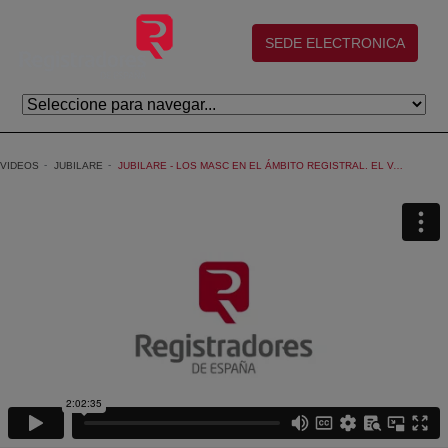
Salta al contingut principal
(abre en nueva ventana)
SEDE ELECTRONICA
VIDEOS
JUBILARE
JUBILARE - LOS MASC EN EL ÁMBITO REGISTRAL. EL VALOR DE LA EXPERIENCIA