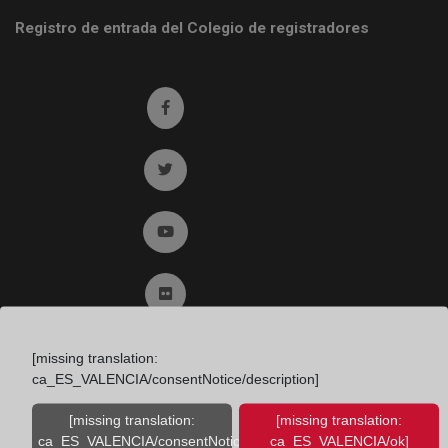
Registro de entrada del Colegio de registradores
Ir a facebook (abre en ventana nueva)
Ir a twitter (abre en ventana nueva)
Ir a YouTube (abre en ventana nueva)
Ir a Flickr (abre en ventana nueva)
Ir a Linkedin (abre en ventana nueva)
[missing translation:
ca_ES_VALENCIA/consentNotice/description]
Ir al Blog (abre en ventana nueva)
[missing translation:
[missing translation:
ca_ES_VALENCIA/consentNotice/learnMore]
ca_ES_VALENCIA/ok]