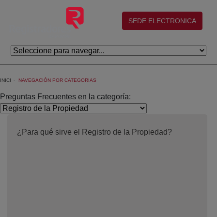
Salta al contingut principal
(abre en nueva ventana)
SEDE ELECTRONICA
INICI
NAVEGACIÓN POR CATEGORIAS
Preguntas Frecuentes en la categoría:
¿Para qué sirve el Registro de la Propiedad?