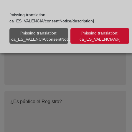
[missing translation:
¿Cuánto cuesta inscribir en el Registro de la
ca_ES_VALENCIA/consentNotice/description]
Propiedad?
[missing translation:
[missing translation:
ca_ES_VALENCIA/consentNotice/learnMore]
ca_ES_VALENCIA/ok]
¿Es público el Registro?