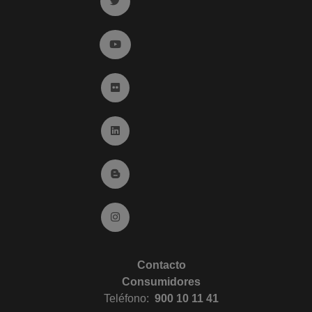
Ir a twitter (abre en ventana nueva)
Ir a YouTube (abre en ventana nueva)
Ir a Flickr (abre en ventana nueva)
Ir a Linkedin (abre en ventana nueva)
Ir al Blog (abre en ventana nueva)
Ir a Instagram (abre en ventana nueva)
Contacto
Consumidores
Teléfono:
900 10 11 41