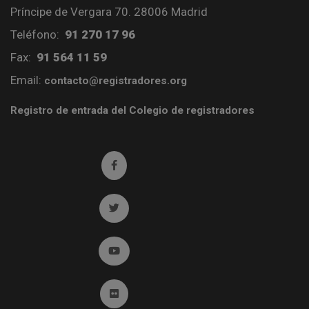
Príncipe de Vergara 70. 28006 Madrid
Teléfono:
91 270 17 96
Fax:
91 564 11 59
Email:
contacto@registradores.org
Registro de entrada del Colegio de registradores
Ir a facebook (abre en ventana nueva)
Ir a twitter (abre en ventana nueva)
Ir a YouTube (abre en ventana nueva)
Ir a Flickr (abre en ventana nueva)