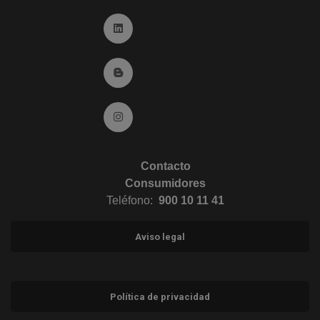
Ir a Linkedin (abre en ventana nueva)
Ir al Blog (abre en ventana nueva)
Ir a Instagram (abre en ventana nueva)
Contacto
Consumidores
Teléfono:
900 10 11 41
Aviso legal
Política de privacidad