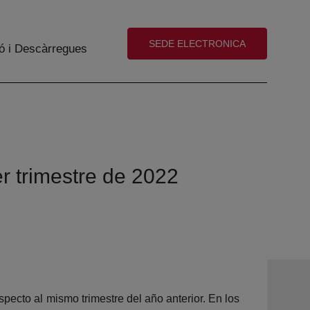
(abre en nueva ventana)
SEDE ELECTRONICA
ó i Descàrregues
r trimestre de 2022
pecto al mismo trimestre del año anterior. En los