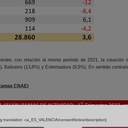
estre, con relación al mismo período de 2021, la creación
, Baleares (13,8%) y Extremadura (9,5%). En sentido contrari
 (Ramas CNAE)
ng translation: ca_ES_VALENCIA/consentNotice/description]