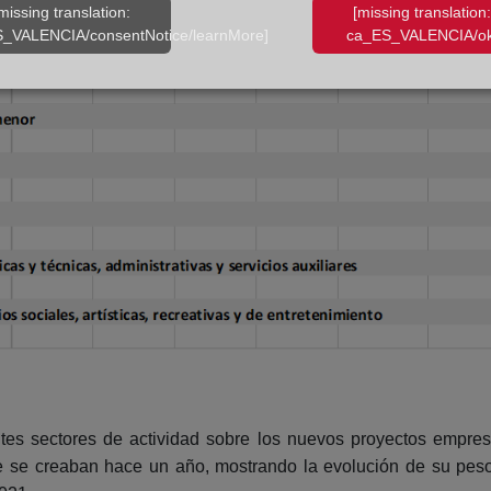
missing translation:
[missing translation:
_VALENCIA/consentNotice/learnMore]
ca_ES_VALENCIA/ok
ntes sectores de actividad sobre los nuevos proyectos empres
e se creaban hace un año, mostrando la evolución de su peso