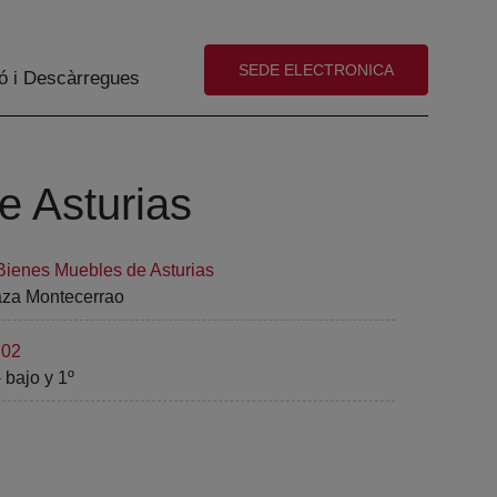
(abre en nueva ventana)
SEDE ELECTRONICA
ó i Descàrregues
e Asturias
 Bienes Muebles de Asturias
Plaza Montecerrao
 02
 bajo y 1º