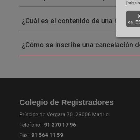
[missi
[
¿Cuál es el contenido de una nota sim
ca_ES
¿Cómo se inscribe una cancelación d
Colegio de Registradores
Príncipe de Vergara 70. 28006 Madrid
Teléfono:
91 270 17 96
Fax:
91 564 11 59