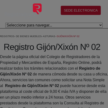
Salta al contingut principal
(abre en nueva ventana)
SEDE ELECTRONICA
REGISTROS
DE BIENES MUEBLES
ASTURIAS
GIJÓN/XIXÓN Nº 02
Registro Gijón/Xixón Nº 02
Desde la página oficial del Colegio de Registradores de la
Propiedad y Mercantiles de España, Registro Online, podrá
realizar todos los trámites relacionados con el
Registro de
Gijón/Xixón Nº 02
de manera cómoda desde su casa u oficina.
Ahora, servicios tan comunes como solicitar una Nota Simple
al
Registro de Gijón/Xixón Nº 02
puede hacerse desde esta
plataforma al coste oficial de 9,00 € más IVA y disponer de ella
en un plazo medio inferior a 24 horas. Otros servicios
prestados desde la plataforma son la Consulta al Registro de