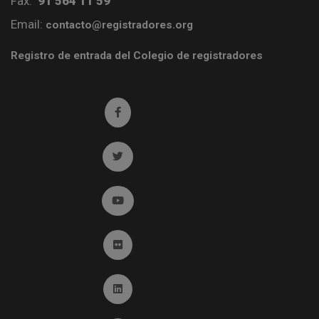
Fax:
91 564 11 59
Email:
contacto@registradores.org
Registro de entrada del Colegio de registradores
Ir a facebook (abre en ventana nueva)
Ir a twitter (abre en ventana nueva)
Ir a YouTube (abre en ventana nueva)
Ir a Flickr (abre en ventana nueva)
Ir a Linkedin (abre en ventana nueva)