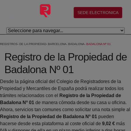
Salta al contingut principal
(abre en nueva ventana)
SEDE ELECTRONICA
REGISTROS
DE LA PROPIEDAD
BARCELONA
BADALONA
BADALONA Nº 01
Registro de la Propiedad de
Badalona Nº 01
Desde la página oficial del Colegio de Registradores de la
Propiedad y Mercantiles de España podrá realizar todos los
trámites relacionados con el
Registro de la Propiedad de
Badalona Nº 01
de manera cómoda desde su casa u oficina.
Ahora, servicios tan comunes como solicitar una nota simple al
Registro de la Propiedad de Badalona Nº 01
pueden
hacerse desde esta plataforma al coste oficial de
9,02 €
más
IVA y disponer de ella en un plazo medio inferior a dos horas.