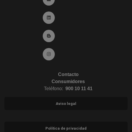
Ir a Linkedin (abre en ventana nueva)
Ir al Blog (abre en ventana nueva)
Ir a Instagram (abre en ventana nueva)
Contacto
Consumidores
Teléfono:
900 10 11 41
Aviso legal
Política de privacidad