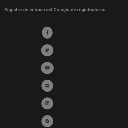
Registro de entrada del Colegio de registradores
Ir a facebook (abre en ventana nueva)
Ir a twitter (abre en ventana nueva)
Ir a YouTube (abre en ventana nueva)
Ir a Flickr (abre en ventana nueva)
Ir a Linkedin (abre en ventana nueva)
Ir al Blog (abre en ventana nueva)