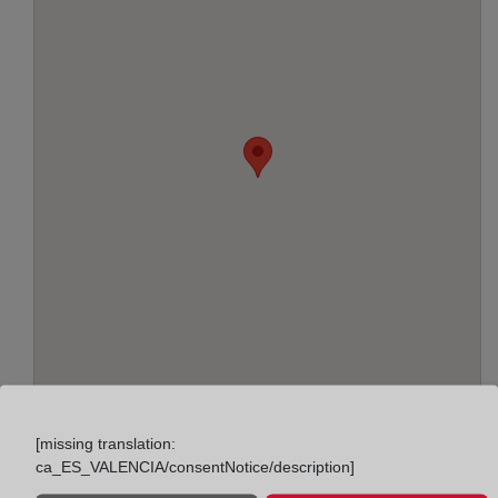
Adreça:
[missing translation:
Ctra Laurea Miró, 286 - 2º, 8980
ca_ES_VALENCIA/consentNotice/description]
Horario: