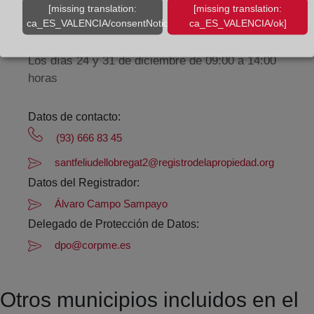
[missing translation:
[missing translation:
ca_ES_VALENCIA/consentNotice/learnMore]
ca_ES_VALENCIA/ok]
De lunes a viernes de 09:00 a 17:00 horas
Agosto: De lunes a viernes de 09:00 a 14:00 horas
Los días 24 y 31 de diciembre de 09:00 a 14:00
horas
Datos de contacto:
(93) 666 83 45
santfeliudellobregat2@registrodelapropiedad.org
Datos del Registrador:
Álvaro Campo Sampayo
Delegado de Protección de Datos:
dpo@corpme.es
Otros municipios incluidos en el