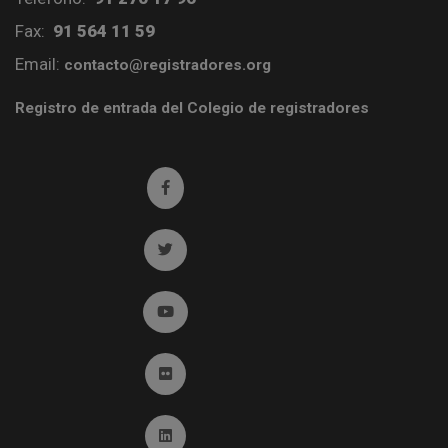
Fax:
91 564 11 59
Email:
contacto@registradores.org
Registro de entrada del Colegio de registradores
Ir a facebook (abre en ventana nueva)
Ir a twitter (abre en ventana nueva)
Ir a YouTube (abre en ventana nueva)
Ir a Flickr (abre en ventana nueva)
Ir a Linkedin (abre en ventana nueva)