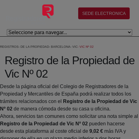
Salta al contingut principal
(abre en nueva ventana)
SEDE ELECTRONICA
REGISTROS
DE LA PROPIEDAD
BARCELONA
VIC
VIC Nº 02
Registro de la Propiedad de
Vic Nº 02
Desde la página oficial del Colegio de Registradores de la
Propiedad y Mercantiles de España podrá realizar todos los
trámites relacionados con el
Registro de la Propiedad de Vic
Nº 02
de manera cómoda desde su casa u oficina.
Ahora, servicios tan comunes como solicitar una nota simple al
Registro de la Propiedad de Vic Nº 02
pueden hacerse
desde esta plataforma al coste oficial de
9,02 €
más IVA y
disponer de ella en un plazo medio inferior a dos horas.