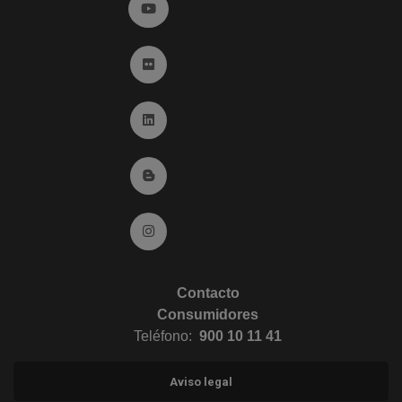
Ir a YouTube (abre en ventana nueva)
Ir a Flickr (abre en ventana nueva)
Ir a Linkedin (abre en ventana nueva)
Ir al Blog (abre en ventana nueva)
Ir a Instagram (abre en ventana nueva)
Contacto
Consumidores
Teléfono:
900 10 11 41
Aviso legal