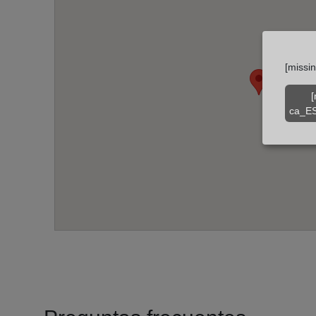
[missi
[
ca_ES