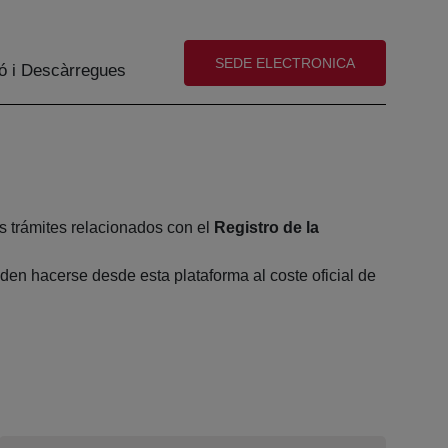
(abre en nueva ventana)
SEDE ELECTRONICA
ó i Descàrregues
s trámites relacionados con el
Registro de la
en hacerse desde esta plataforma al coste oficial de