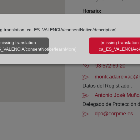
Horario:
De lunes a viernes de 0
ng translation: ca_ES_VALENCIA/consentNotice/description]
Agosto: De lunes a vier
Los días 24 y 31 de dic
missing translation:
[missing translation:
_VALENCIA/consentNotice/learnMore]
ca_ES_VALENCIA/ok
Datos de contacto:
93 572 69 20
montcadaireixac@re
Datos del Registrador:
Antonio José Muño
Delegado de Protección d
dpo@corpme.es