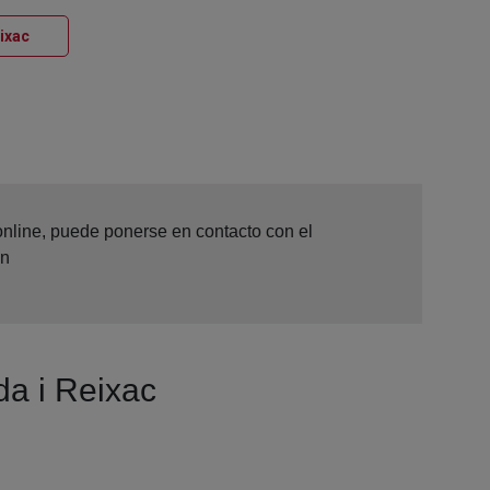
Ventana nueva
ixac
 online, puede ponerse en contacto con el
ón
da i Reixac