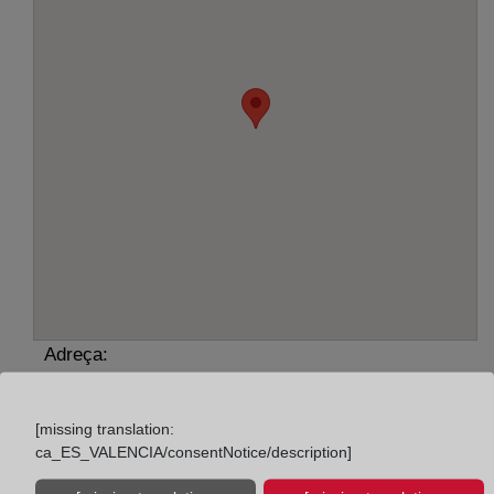
Adreça:
Josep Llança, 1-7, 1º, 8800
[missing translation:
Horario:
ca_ES_VALENCIA/consentNotice/description]
De lunes a viernes de 09:00 a 17:00 horas