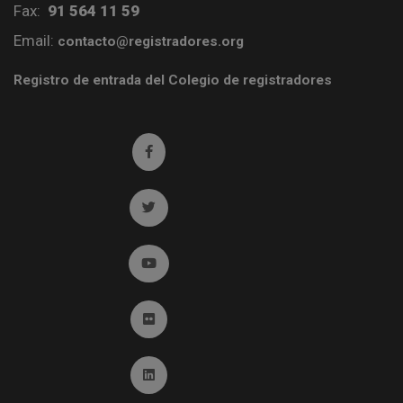
Fax:
91 564 11 59
Email:
contacto@registradores.org
Registro de entrada del Colegio de registradores
Ir a facebook (abre en ventana nueva)
Ir a twitter (abre en ventana nueva)
Ir a YouTube (abre en ventana nueva)
Ir a Flickr (abre en ventana nueva)
Ir a Linkedin (abre en ventana nueva)