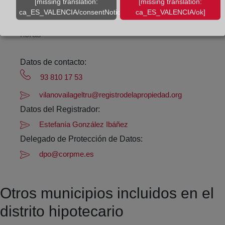
[missing translation:
[missing translation:
Agosto: De lunes a viernes de 09:00 a 14:00 horas
ca_ES_VALENCIA/consentNotice/learnMore]
ca_ES_VALENCIA/ok]
Los días 24 y 31 de diciembre de 09:00 a 14:00
horas
Datos de contacto:
93 810 17 53
vilanovailageltru@registrodelapropiedad.org
Datos del Registrador:
Estefanía González Ibáñez
Delegado de Protección de Datos:
dpo@corpme.es
Otros municipios incluidos en el
distrito hipotecario