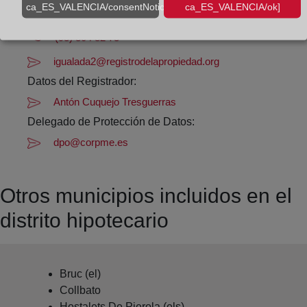
ca_ES_VALENCIA/consentNotice/learnMore]
ca_ES_VALENCIA/ok]
Datos de contacto:
(93) 804 82 73
igualada2@registrodelapropiedad.org
Datos del Registrador:
Antón Cuquejo Tresguerras
Delegado de Protección de Datos:
dpo@corpme.es
Otros municipios incluidos en el
distrito hipotecario
Bruc (el)
Collbato
Hostalets De Pierola (els)