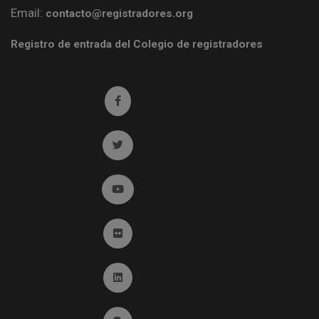
Email:
contacto@registradores.org
Registro de entrada del Colegio de registradores
Ir a facebook (abre en ventana nueva)
Ir a twitter (abre en ventana nueva)
Ir a YouTube (abre en ventana nueva)
Ir a Flickr (abre en ventana nueva)
Ir a Linkedin (abre en ventana nueva)