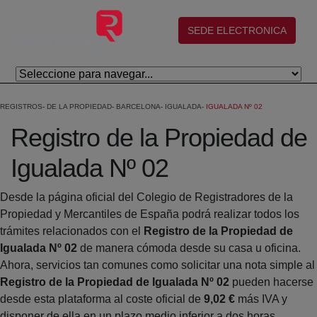
Salta al contingut principal
(abre en nueva ventana)
SEDE ELECTRONICA
REGISTROS
DE LA PROPIEDAD
BARCELONA
IGUALADA
IGUALADA Nº 02
Registro de la Propiedad de
Igualada Nº 02
Desde la página oficial del Colegio de Registradores de la
Propiedad y Mercantiles de España podrá realizar todos los
trámites relacionados con el
Registro de la Propiedad de
Igualada Nº 02
de manera cómoda desde su casa u oficina.
Ahora, servicios tan comunes como solicitar una nota simple al
Registro de la Propiedad de Igualada Nº 02
pueden hacerse
desde esta plataforma al coste oficial de
9,02 €
más IVA y
disponer de ella en un plazo medio inferior a dos horas.