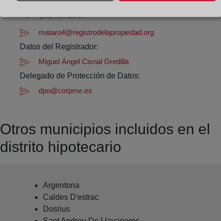
Datos de contacto:
(93) 796 25 50
mataro4@registrodelapropiedad.org
Datos del Registrador:
Miguel Ángel Cisnal Gredilla
Delegado de Protección de Datos:
dpo@corpme.es
Otros municipios incluidos en el
distrito hipotecario
Argentona
Caldes D'estrac
Dosrius
Sant Andreu De Llavaneres