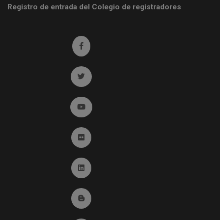
Registro de entrada del Colegio de registradores
Ir a facebook (abre en ventana nueva)
Ir a twitter (abre en ventana nueva)
Ir a YouTube (abre en ventana nueva)
Ir a Flickr (abre en ventana nueva)
Ir a Linkedin (abre en ventana nueva)
Ir al Blog (abre en ventana nueva)