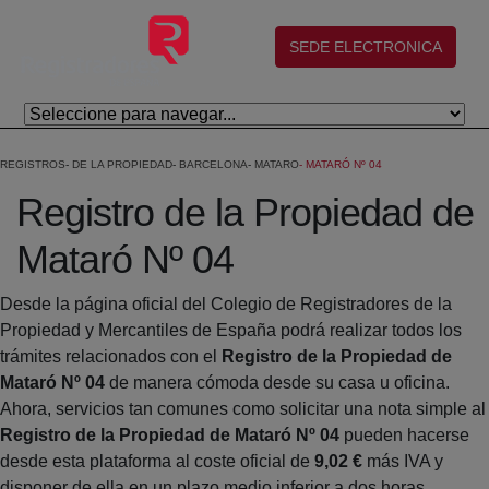
Salta al contingut principal
(abre en nueva ventana)
SEDE ELECTRONICA
REGISTROS
DE LA PROPIEDAD
BARCELONA
MATARO
MATARÓ Nº 04
Registro de la Propiedad de
Mataró Nº 04
Desde la página oficial del Colegio de Registradores de la
Propiedad y Mercantiles de España podrá realizar todos los
trámites relacionados con el
Registro de la Propiedad de
Mataró Nº 04
de manera cómoda desde su casa u oficina.
Ahora, servicios tan comunes como solicitar una nota simple al
Registro de la Propiedad de Mataró Nº 04
pueden hacerse
desde esta plataforma al coste oficial de
9,02 €
más IVA y
disponer de ella en un plazo medio inferior a dos horas.