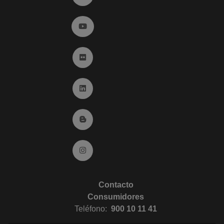
Ir a YouTube (abre en ventana nueva)
Ir a Flickr (abre en ventana nueva)
Ir a Linkedin (abre en ventana nueva)
Ir al Blog (abre en ventana nueva)
Ir a Instagram (abre en ventana nueva)
Contacto
Consumidores
Teléfono:
900 10 11 41