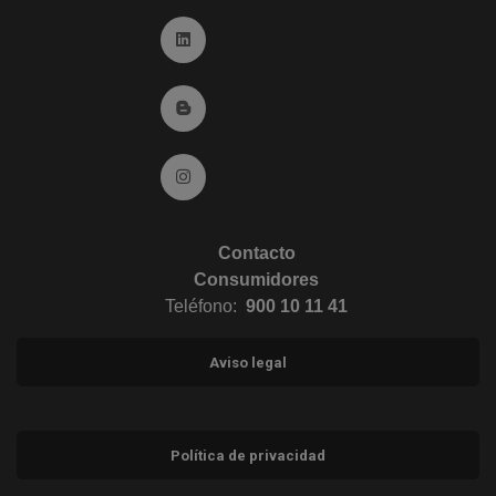
Ir a Linkedin (abre en ventana nueva)
Ir al Blog (abre en ventana nueva)
Ir a Instagram (abre en ventana nueva)
Contacto
Consumidores
Teléfono:
900 10 11 41
Aviso legal
Política de privacidad