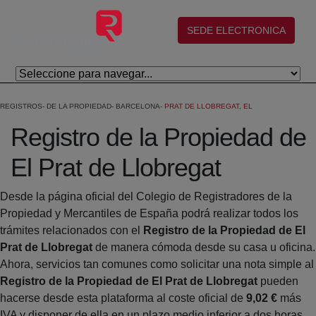
Salta al contingut principal
(abre en nueva ventana)
SEDE ELECTRONICA
REGISTROS
DE LA PROPIEDAD
BARCELONA
PRAT DE LLOBREGAT, EL
Registro de la Propiedad de
El Prat de Llobregat
Desde la página oficial del Colegio de Registradores de la
Propiedad y Mercantiles de España podrá realizar todos los
trámites relacionados con el
Registro de la Propiedad de El
Prat de Llobregat
de manera cómoda desde su casa u oficina.
Ahora, servicios tan comunes como solicitar una nota simple al
Registro de la Propiedad de El Prat de Llobregat
pueden
hacerse desde esta plataforma al coste oficial de
9,02 €
más
IVA y disponer de ella en un plazo medio inferior a dos horas.