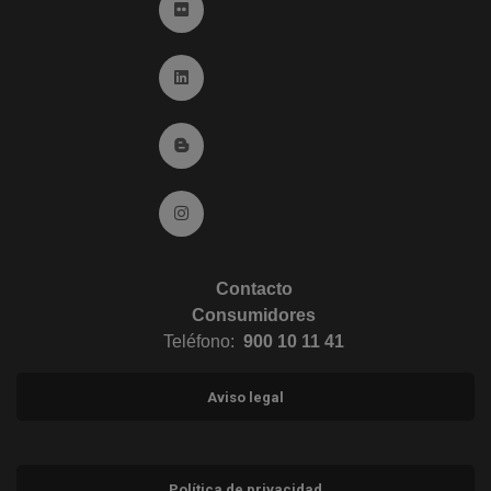
Ir a Flickr (abre en ventana nueva)
Ir a Linkedin (abre en ventana nueva)
Ir al Blog (abre en ventana nueva)
Ir a Instagram (abre en ventana nueva)
Contacto
Consumidores
Teléfono:
900 10 11 41
Aviso legal
Política de privacidad