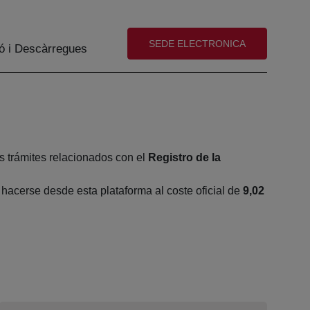
(abre en nueva ventana)
SEDE ELECTRONICA
ó i Descàrregues
s trámites relacionados con el
Registro de la
acerse desde esta plataforma al coste oficial de
9,02