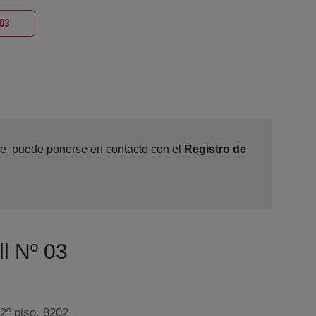
Ventana nueva
 03
ine, puede ponerse en contacto con el
Registro de
ll Nº 03
 2º piso, 8202