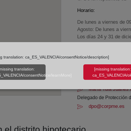
Horario:
De lunes a viernes de 0
Agosto: De lunes a vier
Los días 24 y 31 de dic
Datos de contacto:
ng translation: ca_ES_VALENCIA/consentNotice/description]
(93) 745 74 60
missing translation:
[missing translation:
sabadell3@registro
_VALENCIA/consentNotice/learnMore]
ca_ES_VALENCIA/ok
Datos del Registrador:
Maria Tula Juanes 
Delegado de Protección d
dpo@corpme.es
el distrito hipotecario