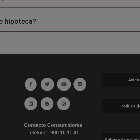
e hipoteca?
Aviso
Ir a facebook (abre en ventana nueva)
Ir a twitter (abre en ventana nueva)
Ir a YouTube (abre en ventana nuev
Ir a Flickr (abre en ventana 
Ir a Linkedin (abre en ventana nueva)
Ir al Blog (abre en ventana nueva)
Ir a Instagram (abre en ventana nue
Política 
Contacto Consumidores
Teléfono:
900 10 11 41
Política de priva