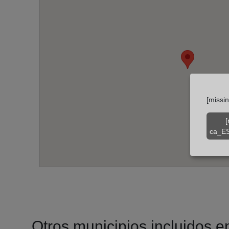
[missi
[
ca_ES
Otros municipios incluidos en 