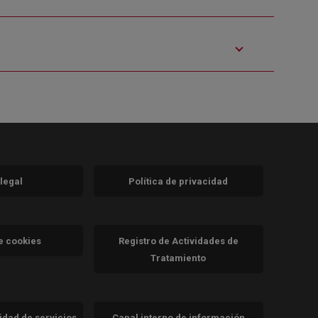
 legal
Política de privacidad
a)
nueva)
va)
de cookies
Registro de Actividades de
Tratamiento
cidad de servicios
Canal interno de información