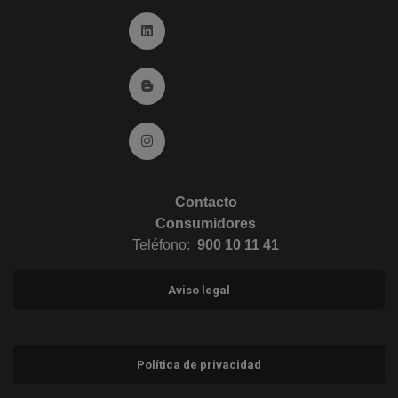
Ir a Linkedin (abre en ventana nueva)
Ir al Blog (abre en ventana nueva)
Ir a Instagram (abre en ventana nueva)
Contacto
Consumidores
Teléfono:
900 10 11 41
Aviso legal
Política de privacidad