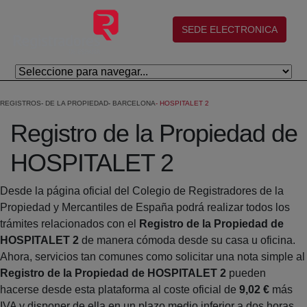
Salta al contingut principal
(abre en nueva ventana)
SEDE ELECTRONICA
REGISTROS
DE LA PROPIEDAD
BARCELONA
HOSPITALET 2
Registro de la Propiedad de
HOSPITALET 2
Desde la página oficial del Colegio de Registradores de la
Propiedad y Mercantiles de España podrá realizar todos los
trámites relacionados con el
Registro de la Propiedad de
HOSPITALET 2
de manera cómoda desde su casa u oficina.
Ahora, servicios tan comunes como solicitar una nota simple al
Registro de la Propiedad de HOSPITALET 2
pueden
hacerse desde esta plataforma al coste oficial de
9,02 €
más
IVA y disponer de ella en un plazo medio inferior a dos horas.