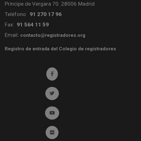
Príncipe de Vergara 70. 28006 Madrid
Teléfono:
91 270 17 96
Fax:
91 564 11 59
Email:
contacto@registradores.org
Registro de entrada del Colegio de registradores
Ir a facebook (abre en ventana nueva)
Ir a twitter (abre en ventana nueva)
Ir a YouTube (abre en ventana nueva)
Ir a Flickr (abre en ventana nueva)