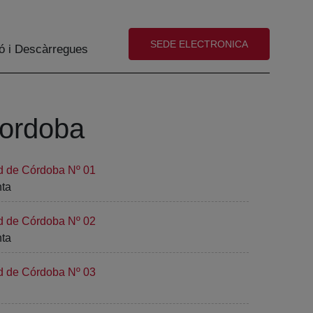
(abre en nueva ventana)
SEDE ELECTRONICA
ó i Descàrregues
Cordoba
ad de Córdoba Nº 01
nta
ad de Córdoba Nº 02
nta
ad de Córdoba Nº 03