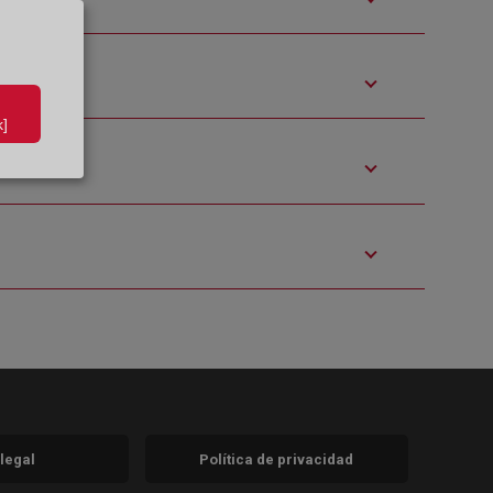
]
 legal
Política de privacidad
a)
nueva)