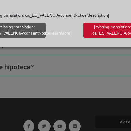
ng translation: ca_ES_VALENCIA/consentNotice/description]
missing translation:
[missing translation:
_VALENCIA/consentNotice/learnMore]
ca_ES_VALENCIA/ok
ple o una certificación?
e hipoteca?
Aviso
Ir a facebook (abre en ventana nueva)
Ir a twitter (abre en ventana nueva)
Ir a YouTube (abre en ventana nuev
Ir a Flickr (abre en ventana 